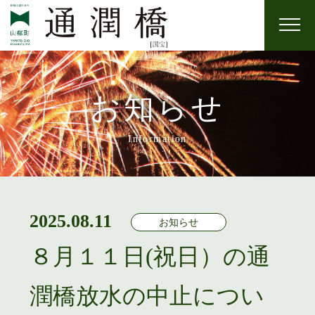
ホーム
お知らせ
通潤橋について
Information
年間イベント・お祭り
近隣スポット
2025.08.11
お知らせ
アクセス
８月１１日(祝日）の通
潤橋放水の中止につい
通潤橋放水暦（2026年 令